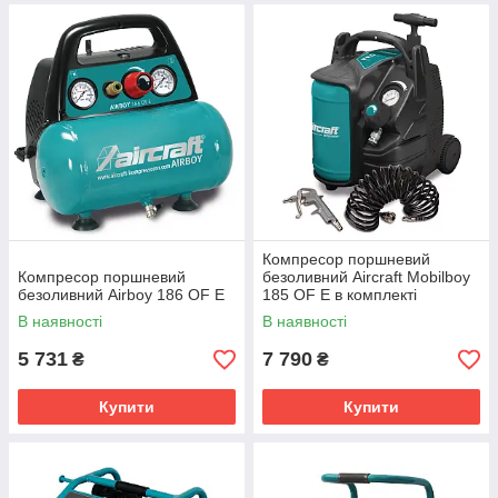
Компресор поршневий
Компресор поршневий
безоливний Aircraft Mobilboy
безоливний Airboy 186 OF E
185 OF E в комплекті
пневматичний шланг і
В наявності
В наявності
пістолет
5 731
7 790
₴
₴
Купити
Купити