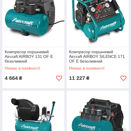
Компресор поршневий
Компресор поршневий
Aircraft AIRBOY 131 OF E
Aircraft AIRBOY SILENCE 171
безоливний
OF E безоливний
Немає в наявності
Немає в наявності
4 664
11 227
₴
₴