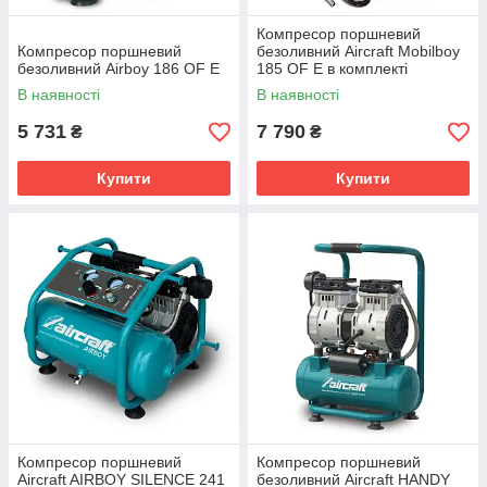
Компресор поршневий
Компресор поршневий
безоливний Aircraft Mobilboy
безоливний Airboy 186 OF E
185 OF E в комплекті
пневматичний шланг і
В наявності
В наявності
пістолет
5 731
7 790
₴
₴
Купити
Купити
Компресор поршневий
Компресор поршневий
Aircraft AIRBOY SILENCE 241
безоливний Aircraft HANDY