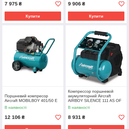
7 975
9 906
₴
₴
Купити
Купити
Компрессор поршневой
Поршневий компресор
акумуляторний Aircraft
Aircraft MOBILBOY 401/50 E
AIRBOY SILENCE 111 AS OF
E
В наявності
В наявності
12 106
8 931
₴
₴