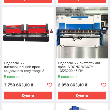
Гідравлічний
Гідравлічний листостійкий
листозгинальний прес
прес LVDCNC WC67Y-
тандемного типу Yangli 2-
135/3200 з ЧПУ
WC67K з ЧПУ
В наявності
В наявності
3 759 663,60
2 058 863,40
₴
₴
Купити
Купити