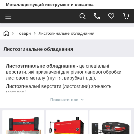
Металлорежущий инструмент и оснастка
Товари
Листозгинальне обладнання
Листозгинальне обладнання
Листозгинальне обладнання -
це спеціальні
верстати, які призначені для різнопланової обробки
листового металу (гнуття, вирубка і т. д.).
Листозгинальні верстати (листозгини)
згинають
металеві
Показати все
заготовки, щоб додати їм потрібну форму.
Верстати для гнуття металу використовуються в
самих різних галузях промисловості. Перевага
згинального верстата полягає в тому, що він може
згинати лист без пошкоджень, тріщин і деформацій,
забезпечуючи високу точність згинання. Обладнання