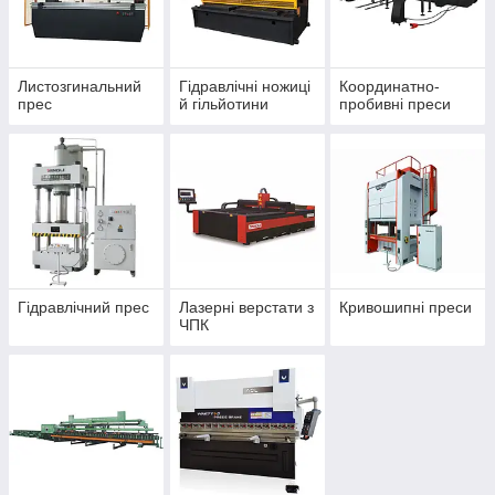
може використовуватися для гнуття матеріалів з
покриттям. Крім того, верстат може працювати з
металами різної товщини, розмірів і форм.
Обладнання використовується для гнуття сталі,
Листозгинальний
Гідравлічні ножиці
Координатно-
прес
й гільйотини
пробивні преси
алюмінію, міді, латуні та інших металів.
Гідравлічний прес
Лазерні верстати з
Кривошипні преси
ЧПК