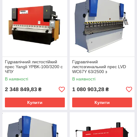
Гідравлічний листостійкий
Гідравлічний
прес Yangli YPBK-100/3200 с
листозгинальний прес LVD
ЧПУ
WC67Y 63/2500 з
контролером E22
В наявності
В наявності
2 348 849,83
1 080 903,28
₴
₴
Купити
Купити