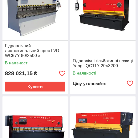
Гідравлічний
листозгинальний прес LVD
WC67Y 80/2500 з
контролером E22
Гідравлічні гільйотинні ножиці
В наявності
Yangli QC11Y-20×3200
828 021,15
В наявності
₴
Ціну уточнюйте
Купити