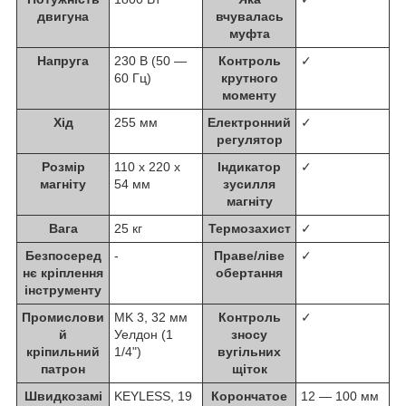
двигуна
вчувалась
муфта
Напруга
230 В (50 ―
Контроль
✓
60 Гц)
крутного
моменту
Хід
255 мм
Електронний
✓
регулятор
Розмір
110 х 220 х
Індикатор
✓
магніту
54 мм
зусилля
магніту
Вага
25 кг
Термозахист
✓
Безпосеред
-
Праве/ліве
✓
нє кріплення
обертання
інструменту
Промислови
MK 3, 32 мм
Контроль
✓
й
Уелдон (1
зносу
кріпильний
1/4")
вугільних
патрон
щіток
Швидкозамі
KEYLESS, 19
Корончатое
12 ― 100 мм