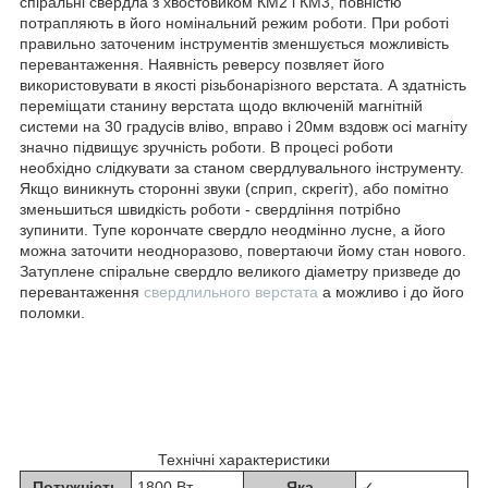
спіральні свердла з хвостовиком КМ2 і КМ3, повністю
потрапляють в його номінальний режим роботи. При роботі
правильно заточеним інструментів зменшується можливість
перевантаження. Наявність реверсу позвляет його
використовувати в якості різьбонарізного верстата. А здатність
переміщати станину верстата щодо включеній магнітній
системи на 30 градусів вліво, вправо і 20мм вздовж осі магніту
значно підвищує зручність роботи. В процесі роботи
необхідно слідкувати за станом свердлувального інструменту.
Якщо виникнуть сторонні звуки (сприп, скрегіт), або помітно
зменьшиться швидкість роботи - свердління потрібно
зупинити. Тупе корончате свердло неодмінно лусне, а його
можна заточити неодноразово, повертаючи йому стан нового.
Затуплене спіральне свердло великого діаметру призведе до
перевантаження
свердлильного верстата
а можливо і до його
поломки.
Технічні характеристики
Потужність
1800 Вт
Яка
✓