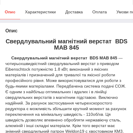
Опис
Характеристики
Доставка
Оплата
Умови п
Опис
Свердлувальний магнітний верстат BDS
MAB 845
Свердлувальний магнітний верстат BDS MAB 845
―
чотирьохшвидкістний свердлувальний верстат з приводом
Eibenschtock потужністю 1.8 кВт, виконаний з якісних
матеріалів і призначений для тривалої та якісної роботи
професійного рівня. Може використовуватися для роботи з
будь-якими матеріалами. Передбачена система подачі СОЖ.
Є одним з найбільш оптимальних і вдалих і в лінійці
свердлильних верстатів з магнітним підставою. Виключно
надійний. За рахунок застосування четырехскоростого
редуктора є можливість збільшити крутний момент за рахунок
переключення на мінімальну швидкість - 110об/хв. Ця
швидкість дозволяє впевнено обробляти нержавіючу сталь,
алюміній і інші складні матеріали. Крім того верстат має
знімний свердлильний патрон Weldon19 c хвостовиком КМ3,