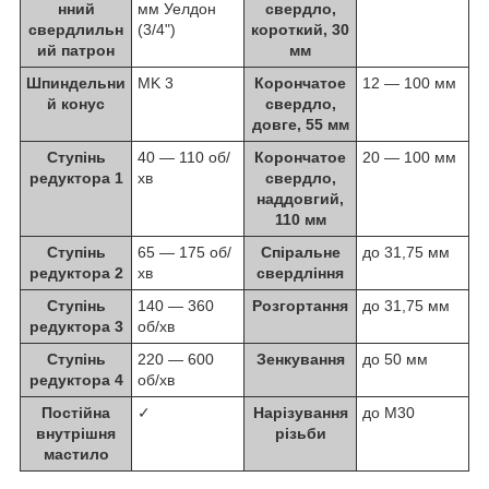
нний
мм Уелдон
свердло,
свердлильн
(3/4")
короткий, 30
ий патрон
мм
Шпиндельни
MK 3
Корончатое
12 ― 100 мм
й конус
свердло,
довге, 55 мм
Ступінь
40 ― 110 об/
Корончатое
20 ― 100 мм
редуктора 1
хв
свердло,
наддовгий,
110 мм
Ступінь
65 ― 175 об/
Спіральне
до 31,75 мм
редуктора 2
хв
свердління
Ступінь
140 ― 360
Розгортання
до 31,75 мм
редуктора 3
об/хв
Ступінь
220 ― 600
Зенкування
до 50 мм
редуктора 4
об/хв
Постійна
✓
Нарізування
до М30
внутрішня
різьби
мастило