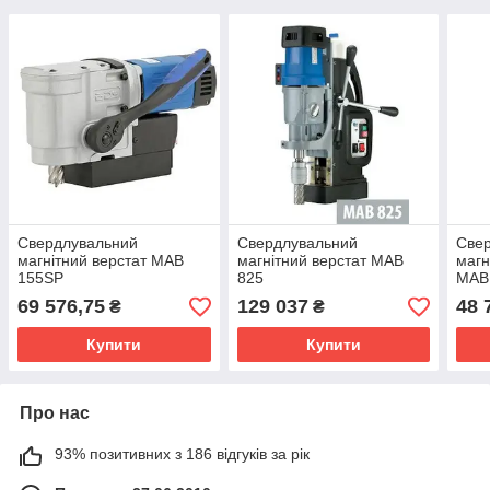
Свердлувальний
Свердлувальний
Све
магнітний верстат MAB
магнітний верстат MAB
магн
155SP
825
MAB
69 576,75
129 037
48 
₴
₴
Купити
Купити
Про нас
93% позитивних з 186 відгуків за рік