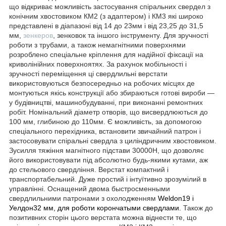
що відкриває можливість застосування спіральних свердел з
конічним хвостовиком КМ2 (з адаптером) і КМ3 які широко
представлені в діапазоні від 14 до 23мм і від 23,25 до 31,5
мм,
зенкеров
, зенковок та іншого інструменту. Для зручності
роботи з трубами, а також немагнітними поверхнями
розроблено спеціальне кріплення для надійної фіксації на
криволінійних поверхноятях. За рахунок мобільності і
зручності переміщення ці свердлильні верстати
використовуються безпосередньо на робочих місцях де
монтуються якісь конструкції або збираються готові вироби ―
у будівництві, машинобудуванні, при виконанні ремонтних
робіт. Номінальний діаметр отворів, що висвердлюються до
100 мм, глибиною до 110мм. Є можливість, за допомогою
спеціального перехідника, встановити звичайний патрон і
застосовувати спіральні свердла з циліндричним хвостовиком.
Зусилля тяжіння магнітного підстави 30000Н, що дозволяє
його використовувати під абсолютно будь-якими кутами, аж
до стельового свердління. Верстат компактний і
транспортабельний. Дуже простий і інтуїтивно зрозумілий в
управлінні. Оснащений двома быстросменными
свердлильними патронами з охолодженням
Weldon19 і
Уелдон
32 мм, для роботи корончатыми свердлами.
Також до
позитивних сторін цього верстата можна віднести те, що