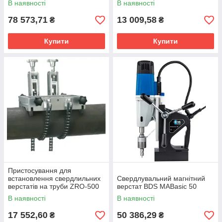
В наявності
В наявності
78 573,71
13 009,58
₴
₴
Купити
Купити
Пристосування для
встановлення свердлильних
Свердлувальний магнітний
верстатів на труби ZRO-500
верстат BDS MABasic 50
В наявності
В наявності
17 552,60
50 386,29
₴
₴