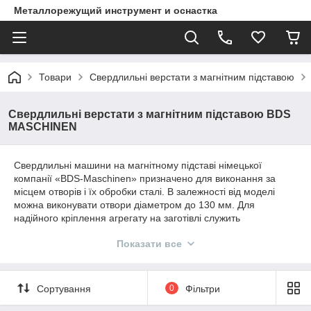
Металлорежущий инструмент и оснастка
Товари
Свердлильні верстати з магнітним підставою
Свердлильні верстати з магнітним підставою BDS
MASCHINEN
Свердлильні машини на магнітному підставі німецької
компанії «BDS-Maschinen» призначено для виконання за
місцем отворів і їх обробки сталі. В залежності від моделі
можна виконувати отвори діаметром до 130 мм. Для
надійного кріплення агрегату на заготівлі служить
електромагнітне підставу, що дозволяє застосовувати агрегат
Показати все
в будь-якому просторовому положенні, включаючи
вертикальне і стельовий. Так само є технічна можливість для
кріплення машин на немагнітних поверхнях, або на
поверхнях з неповним приляганням магніту, використовуючи
Сортування
0
Фільтри
трубне кріплення, можна виконувати отвори в трубах, в тому
числі і немагнітних.