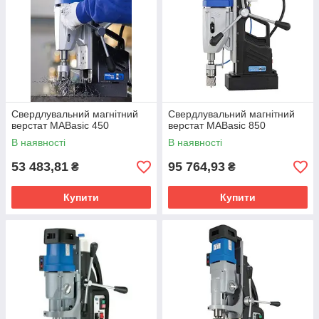
невелика вага. Працювати з нетяжким переносним
верстатом дуже зручно;
достатня сила тяжіння магнітної підошви (підстави).
Це дозволяє комфортно експлуатувати верстат в самих
незручних умовах (вертикальні і похилі площини);
здатність свердлити в будь-яких положеннях
верстата;
Свердлувальний магнітний
Свердлувальний магнітний
нарізування різьби до М30, розсвердлювання
верстат MABasic 450
верстат MABasic 850
отворів, зенкування;
В наявності
В наявності
висока функціональність і продуктивність;
53 483,81
95 764,93
₴
₴
можливість виконання отворів у трубах внахлест і т.
д.;
Купити
Купити
оптимальна жорсткість свердління, яка забезпечує
точність отворів;
система автоматичної подачі охолоджуючої рідини
під тиском.