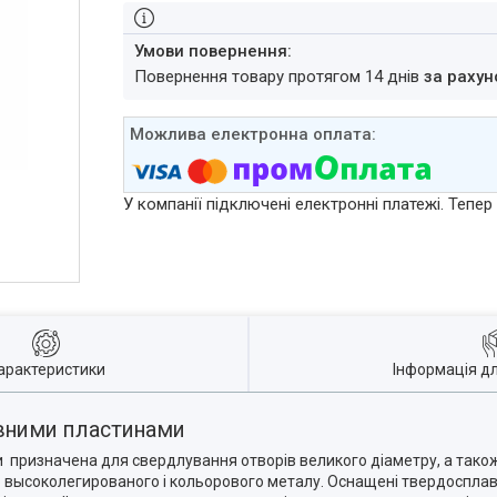
повернення товару протягом 14 днів
за рахун
У компанії підключені електронні платежі. Тепе
арактеристики
Інформація д
авними пластинами
ризначена для свердлування отворів великого діаметру, а також 
о высоколегированого і кольорового металу. Оснащені твердоспла