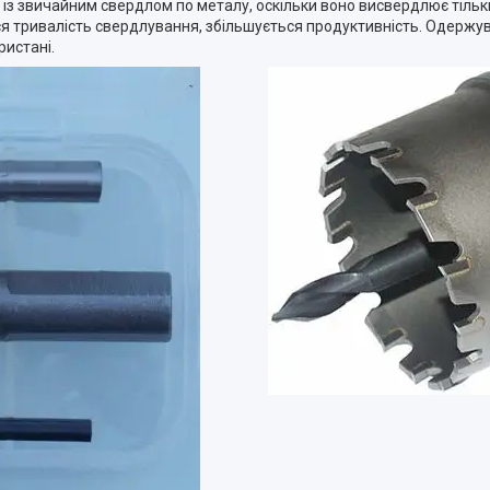
 із звичайним свердлом по металу, оскільки воно висвердлює тільк
ся тривалість свердлування, збільшується продуктивність. Одержу
ристані.