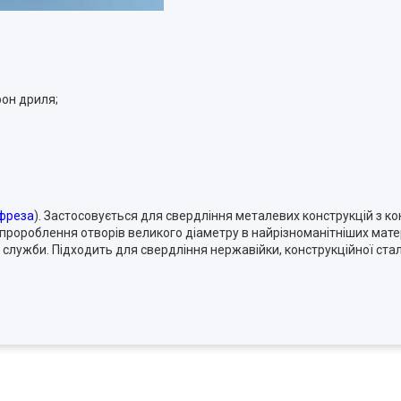
рон дриля;
фреза
). Застосовується для свердління металевих конструкцій з ко
пророблення отворів великого діаметру в найрізноманітніших матер
 служби. Підходить для свердління нержавійки, конструкційної стал