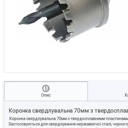
Опис
Х
Коронка свердлувальна 70мм з твердоспл
Коронка свердлувальна 70мм з твердосплавними пластинами п
Застосовуються для свердлування нержавіючої сталі, чорног