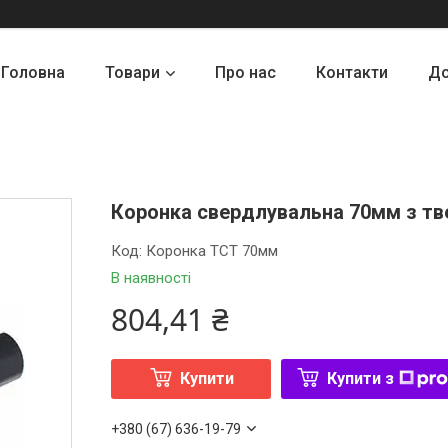
Головна
Товари
Про нас
Контакти
До
Коронка свердлувальна 70мм з т
Код:
Коронка ТСТ 70мм
В наявності
804,41 ₴
Купити
Купити з
+380 (67) 636-19-79