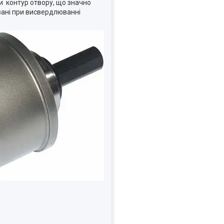
и контур отвору, що значно
вані при висвердлюванні