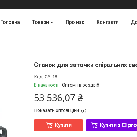
Головна
Товари
Про нас
Контакти
До
Станок для заточки спіральних св
Код:
GS-18
В наявності
Оптом і в роздріб
53 536,07 ₴
Показати оптові ціни
Купити
Купити з