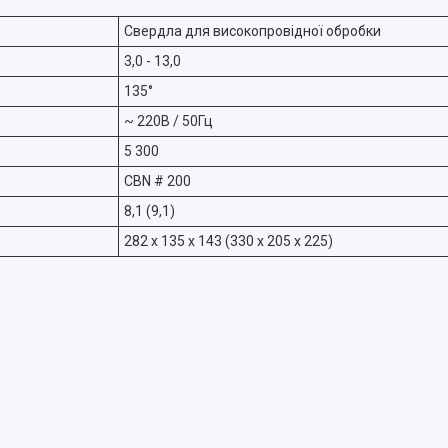
Свердла для високопровідної обробки
3,0 - 13,0
135°
~ 220В / 50Гц
5 300
CBN # 200
8,1 (9,1)
282 х 135 х 143 (330 х 205 х 225)