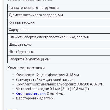
Тип заточованого інструмента
Діаметр заточивого свердла, мм
Кут при вершині
Харчування
Кількість обертів електропостачальника, про/мін
Шліфове коло
Ніто (брутто), кг
Габарити (в упаковці) мм
Комплект поставки
Комплект з 12 ценг діаметром 3-13 мм.
Затиснута гайка + цанговий патрон.
Комплект шліфувальних ельборових CBN200 A/B/C/F.
Металеві прокладки 0,1 мм (2 шт.) і 0,3 мм (1).
Ключі шестигранні
3 мм, 4 мм.
Двосторонній адаптер.