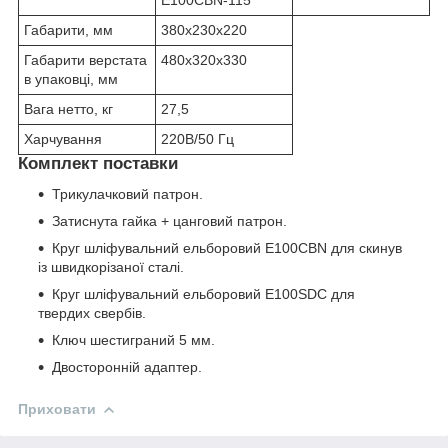
E100CBN-115
Габарити, мм
380x230x220
Габарити верстата
480x320x330
в упаковці, мм
Вага нетто, кг
27,5
Харчування
220В/50 Гц
Комплект поставки
Трикулачковий патрон.
Затиснута гайка + цанговий патрон.
Круг шліфувальний ельборовий E100CBN для скинув
із швидкорізаної сталі.
Круг шліфувальний ельборовий E100SDC для
твердих свербів.
Ключ шестиграний 5 мм.
Двосторонній адаптер.
Приховати