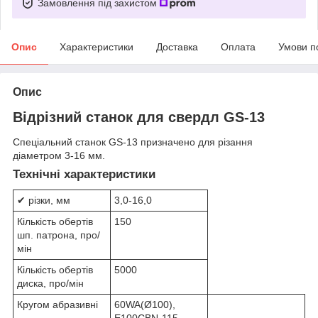
Замовлення під захистом
Опис
Характеристики
Доставка
Оплата
Умови п
Опис
Відрізний станок для свердл GS-13
Спеціальний станок GS-13 призначено для різання
діаметром 3-16 мм.
Технічні характеристики
✔ різки, мм
3,0-16,0
Кількість обертів
150
шп. патрона, про/
мін
Кількість обертів
5000
диска, про/мін
Кругом абразивні
60WA(Ø100),