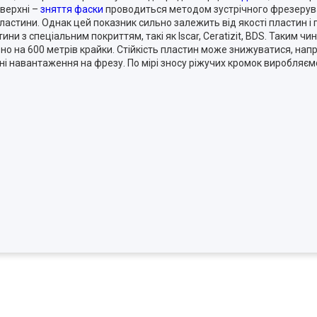
верхні –
зняття фаски
проводиться методом зустрічного фрезерува
ластини. Однак цей показник сильно залежить від якості пластин і 
и з спеціальним покриттям, такі як Iscar, Ceratizit, BDS. Таким чин
о на 600 метрів крайки. Стійкість пластин може знижуватися, нап
арні навантаження на фрезу. По мірі зносу ріжучих кромок виробляє