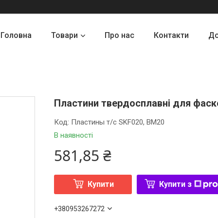
Головна
Товари
Про нас
Контакти
До
Пластини твердосплавні для фаско
Код:
Пластины т/с SKF020, BM20
В наявності
581,85 ₴
Купити
Купити з
+380953267272