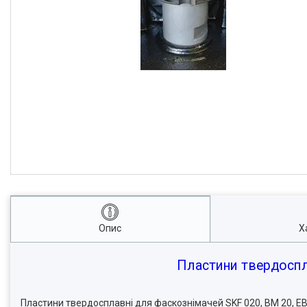
Опис
Х
Пластини твердоспл
Пластини твердосплавні для фаскознімачей SKF 020, BM 20, E