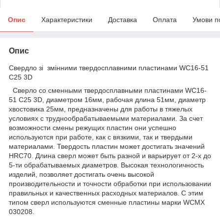
Опис
Характеристики
Доставка
Оплата
Умови п
Опис
Свердло зі змінними твердосплавними пластинами WC16-51
C25 3D
Сверло со сменными твердосплавными пластинами WC16-
51 C25 3D, диаметром 16мм, рабочая длина 51мм, диаметр
хвостовика 25мм, предназначены для работы в тяжелых
условиях с труднообрабатываемыми материалами. За счет
возможности смены режущих пластин они успешно
используются при работе, как с вязкими, так и твердыми
материалами. Твердость пластин может достигать значений
HRC70. Длина сверл может быть разной и варьирует от 2-х до
5-ти обрабатываемых диаметров. Высокая технологичность
изделий, позволяет достигать очень высокой
производительности и точности обработки при использовании
правильных и качественных расходных материалов. С этим
типом сверл используются сменные пластины марки WCMX
030208.