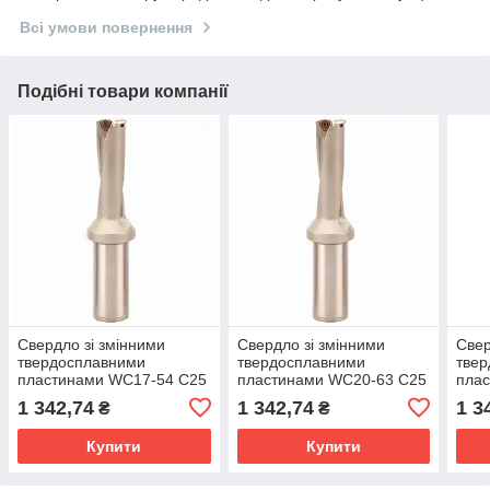
Всі умови повернення
Подібні товари компанії
Свердло зі змінними
Свердло зі змінними
Свер
твердосплавними
твердосплавними
тве
пластинами WC17-54 C25
пластинами WC20-63 C25
пла
3D
3D
3D
1 342,74
1 342,74
1 3
₴
₴
Купити
Купити