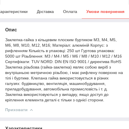
арактеристики
Доставка
Оплата
Умови повернення
Опис
Заклепка-гайка з кільцевим плоским буртиком M3, М4, М5,
М6, М8, М10, M12, М16; Матеріал: алюміній Корпус: з
рифленням Кількість в упаковці: 250 шт Гуртова упаковка:
5000 шт Різьблення: M3 / М4 / М5 / М6 / М8 / М10 / M12 / М16
Сертифікати: TUV NORD: DIN EN ISO 9001 / директива RoHS
Заклепка різьбова (гайка-заклепка) являє собою виріб з
внутрішньою метричною різьбою, і має рифлену поверхню на
тілі і буртике. Клепана гайка використовується в різних
галузях: будівництво, вентиляція, машинобудування,
приладобудування, автомобільна промисловість і т. д.
Заклепка використовуються у випадку, якщо доступ до
кріплення елемента деталі є тільки з однієї сторони.
Приховати
Характеристики