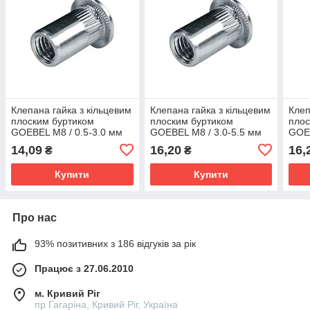
Клепана гайка з кільцевим
Клепана гайка з кільцевим
Клеп
плоским буртиком
плоским буртиком
плос
GOEBEL M8 / 0.5-3.0 мм
GOEBEL M8 / 3.0-5.5 мм
GOEB
алюміній
алюміній
алюм
14,09
16,20
16,
₴
₴
Купити
Купити
Про нас
93% позитивних з 186 відгуків за рік
Працює з 27.06.2010
м. Кривий Ріг
пр Гагаріна, Кривий Ріг, Україна