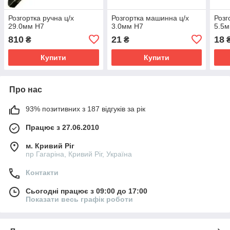
Розгортка ручна ц/х
Розгортка машинна ц/х
Розг
29.0мм Н7
3.0мм Н7
5.5
810
21
18
₴
₴
Купити
Купити
Про нас
93% позитивних з 187 відгуків за рік
Працює з 27.06.2010
м. Кривий Ріг
пр Гагаріна, Кривий Ріг, Україна
Контакти
Сьогодні працює з 09:00 до 17:00
Показати весь графік роботи