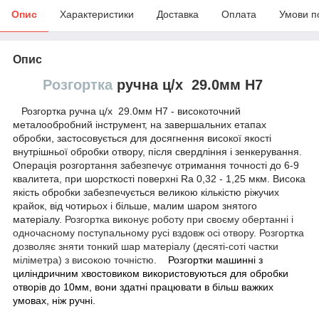
Опис
Характеристики
Доставка
Оплата
Умови п
Опис
Розгортка
ручна ц/х 29.0мм H7
Розгортка ручна ц/х 29.0мм H7
- високоточний
металообробний інструмент, на завершальних етапах
обробки, застосовується для досягнення високої якості
внутрішньої обробки отвору, після свердління і зенкерування.
Операція розгортання забезпечує отримання точності до 6-9
квалитета, при шорсткості поверхні Ra 0,32 - 1,25 мкм. Висока
якість обробки забезпечується великою кількістю ріжучих
крайок, від чотирьох і більше, малим шаром знятого
матеріалу.
Розгортка виконує роботу при своєму обертанні і
одночасному поступальному русі вздовж осі отвору. Розгортка
дозволяє зняти тонкий шар матеріалу (десяті-соті частки
міліметра) з високою точністю.
Розгортки
машинні з
циліндричним хвостовиком використовуються для обробки
отворів до 10мм, вони здатні
працювати в більш важких
умовах, ніж ручні.