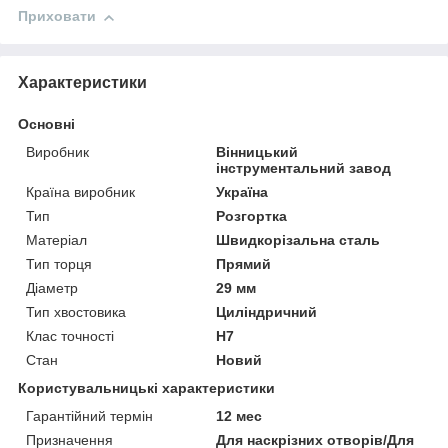
Приховати
Характеристики
Основні
Виробник
Вінницький
інструментальний завод
Країна виробник
Україна
Тип
Розгортка
Матеріал
Швидкорізальна сталь
Тип торця
Прямий
Діаметр
29 мм
Тип хвостовика
Циліндричний
Клас точності
Н7
Стан
Новий
Користувальницькі характеристики
Гарантійний термін
12 мес
Призначення
Для наскрізних отворів/Для