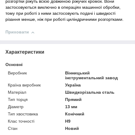
розгортки ріжуть всією довжиною ріжучих кромок. Вони
застосовуються виключно в операціях машинної обробки,
тому при роботі з ними застосовують подачі і швидкості
різання менше, ніж при роботі циліндричними розгортками.
Приховати
Характеристики
Основні
Виробник
Вінницький
інструментальний завод
Країна виробник
Україна
Матеріал
Швидкорізальна сталь
Тип торця
Прямий
Діаметр
13 мм
Тип хвостовика
Конічний
Клас точності
Н9
Стан
Новий