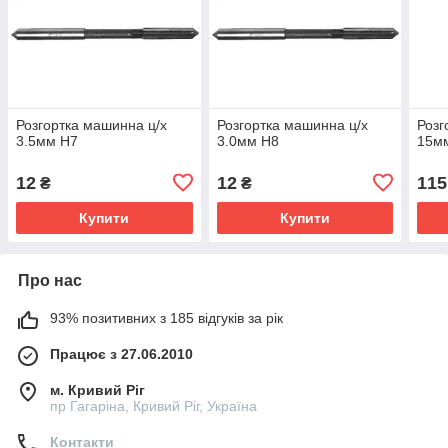
Розгортка машинна ц/х
Розгортка машинна ц/х
Розг
3.5мм Н7
3.0мм Н8
15м
12
12
115
₴
₴
Купити
Купити
Про нас
93% позитивних з 185 відгуків за рік
Працює з 27.06.2010
м. Кривий Ріг
пр Гагаріна, Кривий Ріг, Україна
Контакти