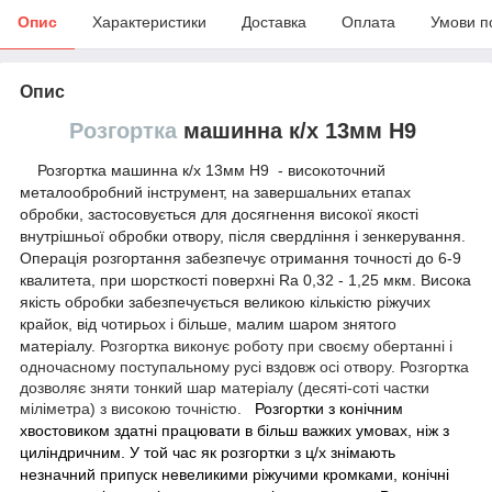
Опис
Характеристики
Доставка
Оплата
Умови п
Опис
Розгортка
машинна к/х 13мм Н9
Розгортка машинна к/х 13мм Н9 - високоточний
металообробний інструмент, на завершальних етапах
обробки, застосовується для досягнення високої якості
внутрішньої обробки отвору, після свердління і зенкерування.
Операція розгортання забезпечує отримання точності до 6-9
квалитета, при шорсткості поверхні Ra 0,32 - 1,25 мкм. Висока
якість обробки забезпечується великою кількістю ріжучих
крайок, від чотирьох і більше, малим шаром знятого
матеріалу.
Розгортка виконує роботу при своєму обертанні і
одночасному поступальному русі вздовж осі отвору. Розгортка
дозволяє зняти тонкий шар матеріалу (десяті-соті частки
міліметра) з високою точністю.
Розгортки
з конічним
хвостовиком здатні
працювати в більш важких умовах, ніж з
циліндричним. У той час як розгортки з ц/х знімають
незначний припуск невеликими ріжучими кромками, конічні