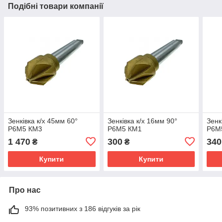
Подібні товари компанії
Зенківка к/х 45мм 60°
Зенківка к/х 16мм 90°
Зенк
Р6М5 КМ3
Р6М5 КМ1
Р6М
1 470
300
340
₴
₴
Купити
Купити
Про нас
93% позитивних з 186 відгуків за рік