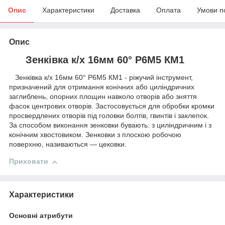
Опис
Характеристики
Доставка
Оплата
Умови п
Опис
Зенківка к/х 16мм 60° Р6М5 КМ1
Зенківка к/х 16мм 60° Р6М5 КМ1 - ріжучий інструмент,
призначений для отримання конічних або циліндричних
заглиблень, опорних площин навколо отворів або зняття
фасок центрових отворів. Застосовується для обробки кромки
просвердлених отворів під головки болтів, гвинтів і заклепок.
За способом виконання зенковки бувають: з циліндричним і з
конічним хвостовиком. Зенковки з плоскою робочою
поверхню, називаються ― цековки.
Приховати
Характеристики
Основні атрибути