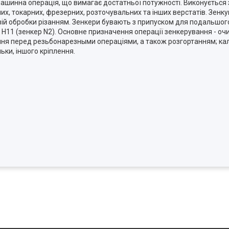
м
ашинна операція, що вимагає достатньої потужності. Виконується
х, токарних, фрезерних, розточувальних та інших верстатів.
Зенку
ій обробки різанням. Зенкери бувають з припуском для подальшого
H11 (зенкер N2). Основне призначення операції зенкерування - очи
ня перед резьбонарезными операціями, а також розгортанням; калі
ьки, іншого кріплення.