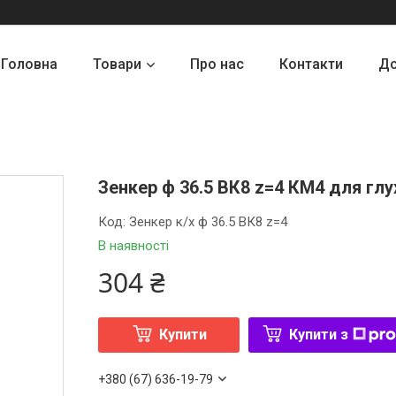
Головна
Товари
Про нас
Контакти
До
Зенкер ф 36.5 ВК8 z=4 КМ4 для глу
Код:
Зенкер к/х ф 36.5 ВК8 z=4
В наявності
304 ₴
Купити
Купити з
+380 (67) 636-19-79