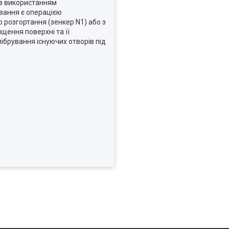
 з використанням
вання є операцією
 розгортання (зенкер N1) або з
щення поверхні та її
брування існуючих отворів під