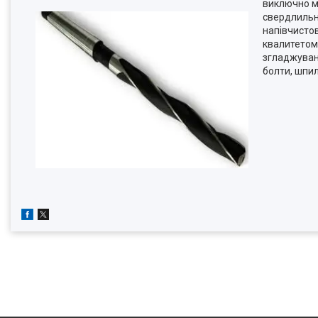
виключно 
свердлильни
напівчистов
квалитетом 
згладжуван
болти, шпил