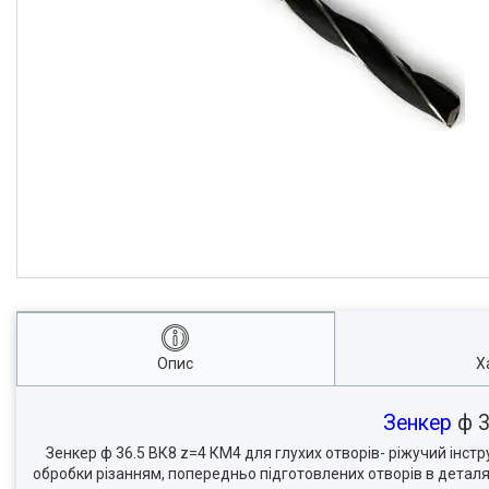
Опис
Х
Зенкер
ф 3
Зенкер ф 36.5 ВК8 z=4 КМ4 для глухих отворів- ріжучий інстр
обробки різанням, попередньо підготовлених отворів в деталях