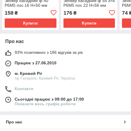
Зенкер насадний ф 40
Зенкер насадний ф 55 z=4
Зенк
Р6М5 пос.16 Н=50 мм
Р6М5 пос.22 Н=56 мм
Р6М5
158
176
74
₴
₴
Купити
Купити
Про нас
93% позитивних з 186 відгуків за рік
Працює з 27.06.2010
м. Кривий Ріг
пр Гагаріна, Кривий Ріг, Україна
Контакти
Сьогодні працює з 09:00 до 17:00
Показати весь графік роботи
Про нас