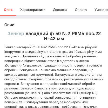
Опис
Характеристики
Доставка
Оплата
Умови п
Опис
Зенкер
насадний ф 50 №2 Р6М5 пос.22
Н=42 мм
Зенкер насадний ф 50 №2 Р6М5 пос.22 Н=42 мм- ріжучий
інструмент з швидкоріжучей сталі, з трьома і більше ріжучими
заходами. Призначений для механічної обробки різанням,
попередньо підготовлених отворів в деталях з метою
збільшення їх діаметру, підвищення якості поверхні і точності
обробки.
Зенкування - виключно машинна операція, що
вимагає достатньої потужності. Виконується з використанням
свердлильних, токарних, фрезерних, розточувальних та інших
верстатів.
Зенкування є операцією напівчистовій обробки
різанням. Зенкери бувають з припуском для подальшого
розгортання (зенкер N1) або з квалитетом H11 (зенкер N2).
Основне призначення операції зенкерування - очищення
поверхні та її згладжування перед резьбонарезными
операціями, а також розгортанням; калібрування існуючих