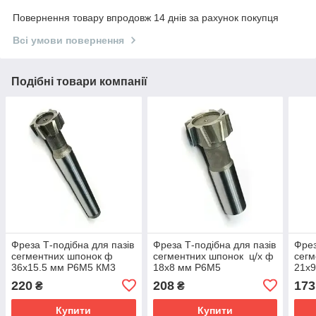
Повернення товару впродовж 14 днів за рахунок покупця
Всі умови повернення
Подібні товари компанії
Фреза Т-подібна для пазів
Фреза Т-подібна для пазів
Фрез
сегментних шпонок ф
сегментних шпонок ц/х ф
сегм
36х15.5 мм Р6М5 КМ3
18х8 мм Р6М5
21х
220
208
173
₴
₴
Купити
Купити