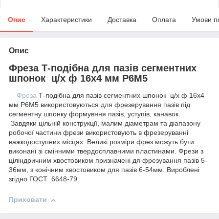
Опис
Характеристики
Доставка
Оплата
Умови п
Опис
Фреза Т-подібна для пазів сегментних
шпонок ц/х ф 16х4 мм Р6М5
Фреза
Т-подібна для пазів сегментних шпонок ц/х ф 16х4
мм Р6М5 використовуються для фрезерування пазів під
сегментну шпонку формувння пазів, уступів, канавок.
Завдяки цільній конструкції, малим діаметрам та діапазону
робочої частини фрези використовують в фрезеруванні
важкодоступних місцях. Великі розміри фрез можуть бути
виконані зі смінними твердосплавними пластинами. Фрези з
ціліндричним хвостовиком призначені дя фрезування пазів 5-
36мм, з конічним хвостовиком для пазів 6-54мм. Вироблені
згідно ГОСТ 6648-79.
Приховати