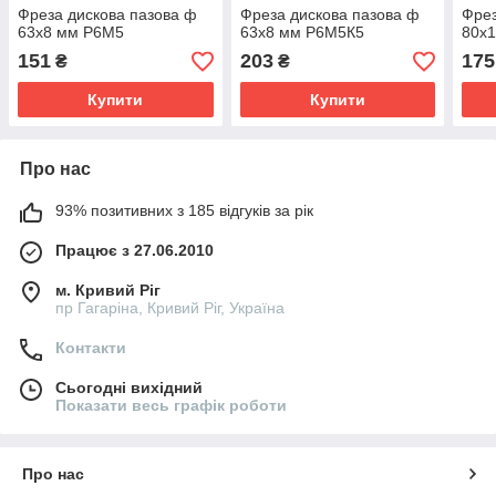
Фреза дискова пазова ф
Фреза дискова пазова ф
Фрез
63х8 мм Р6М5
63х8 мм Р6М5К5
80х
151
203
175
₴
₴
Купити
Купити
Про нас
93% позитивних з 185 відгуків за рік
Працює з 27.06.2010
м. Кривий Ріг
пр Гагаріна, Кривий Ріг, Україна
Контакти
Сьогодні вихідний
Показати весь графік роботи
Про нас