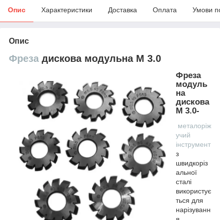
Опис
Характеристики
Доставка
Оплата
Умови п
Опис
Фреза
дискова модульна М 3.0
Фреза
модуль
на
дискова
М 3.0-
металоріж
учий
інструмент
з
швидкоріз
альної
сталі
використує
ться для
нарізуванн
я