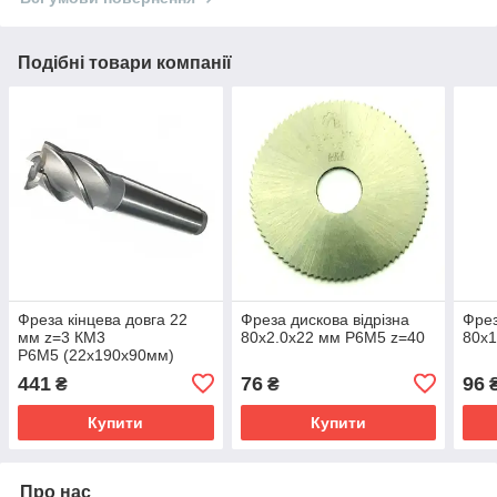
Подібні товари компанії
Фреза кінцева довга 22
Фреза дискова відрізна
Фрез
мм z=3 КМ3
80х2.0x22 мм Р6М5 z=40
80х1
Р6М5 (22х190х90мм)
441
76
96
₴
₴
Купити
Купити
Про нас