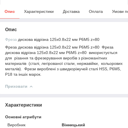
Опис
Характеристики
Доставка
Оплата
Умови п
Опис
Фреза
дискова відрізна 125х0.8x22 мм Р6М5 z=80
Фреза дискова відрізна 125х0.8x22 мм Р6М5 z=80 Фреза
дискова відрізна 125х0.8x22 мм Р6М5 z=80 використується
для різання та фрезерування виробів з різноманітних
материалів (сталі, легірованої стали, нержавійки, кольорових
металів). Фрези вироблені з швидкоріжучей сталі HSS, Р6М5,
Р18 та іншіх марок.
Приховати
Характеристики
Основні атрибути
Виробник
Вінницький