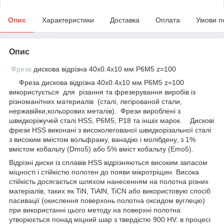
Опис
Характеристики
Доставка
Оплата
Умови п
Опис
Фреза
дискова відрізна 40х0.4x10 мм Р6М5 z=100
Фреза дискова відрізна 40х0.4x10 мм Р6М5 z=100
використується для різання та фрезерування виробів із
різноманітних материалів (сталі, легірованой стали,
нержавійки,кольорових металів). Фрези вироблені з
швидкоріжучей сталі HSS, Р6М5, Р18 та іншіх марок. Дискові
фрези HSS виконані з високолегованої швидкорізальної сталі
з високим вмістом вольфраму, ванадію і молібдену, з 1%
вмістом кобальту (Dmo5) або 5% вміст кобальту (Emo5).
Відрізні диски із сплавів HSS відрізняються високим запасом
міцності і стійкістю полотен до появи мікротріщин. Висока
стійкість досягається шляхом нанесенням на полотна різних
матеріалів, таких як TiN, TiAlN, TiCN або використовую спосіб
пасивації (окислення поверхонь полотна оксидом вуглецю)
при використанні цього методу на поверхні полотна
утворюється понад міцний шар з твердістю 900 HV. в процесі