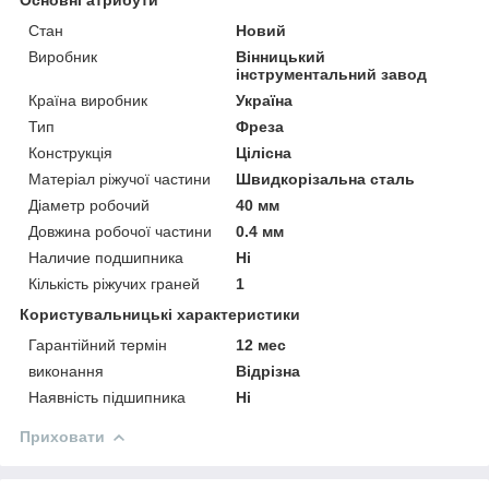
Стан
Новий
Виробник
Вінницький
інструментальний завод
Країна виробник
Україна
Тип
Фреза
Конструкція
Цілісна
Матеріал ріжучої частини
Швидкорізальна сталь
Діаметр робочий
40 мм
Довжина робочої частини
0.4 мм
Наличие подшипника
Ні
Кількість ріжучих граней
1
Користувальницькі характеристики
Гарантійний термін
12 мес
виконання
Відрізна
Наявність підшипника
Ні
Приховати