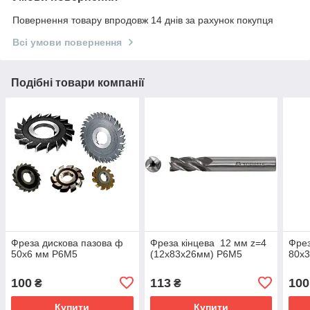
Повернення товару впродовж 14 днів за рахунок покупця
Всі умови повернення
Подібні товари компанії
Фреза дискова пазова ф
Фреза кінцева 12 мм z=4
Фрез
50х6 мм Р6М5
(12х83х26мм) Р6М5
80х
100
113
100
₴
₴
Купити
Купити