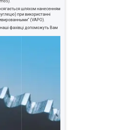
Emo5).
ь досягається шляхом нанесенням
 вуглецю) при використанні
сивированными" (VAPO).
 наші фахівці допоможуть Вам