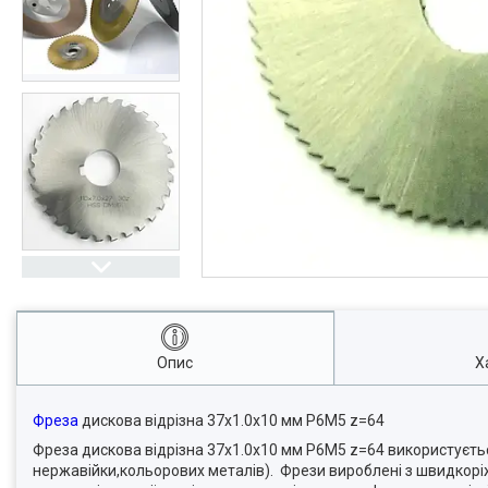
Опис
Х
Фреза
дискова відрізна 37х1.0x10 мм Р6M5 z=64
Фреза дискова відрізна 37х1.0x10 мм Р6M5 z=64 використується
нержавійки,кольорових металів). Фрези вироблені з швидкоріж