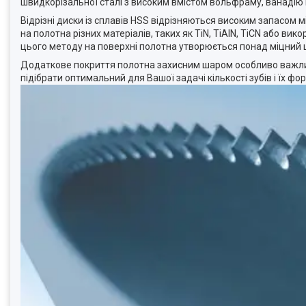
швидкорізальної сталі з високим вмістом вольфраму, ванадію і
Відрізні диски із сплавів HSS відрізняються високим запасом м
на полотна різних матеріалів, таких як TiN, TiAlN, TiCN або в
цього методу на поверхні полотна утворюється понад міцний ш
Додаткове покриття полотна захисним шаром особливо важлив
підібрати оптимальний для Вашої задачі кількості зубів і їх фо