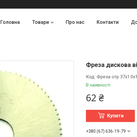
Головна
Товари
Про нас
Контакти
До
Фреза дискова ві
Код:
Фреза отр 37х1.0x
В наявності
62 ₴
Купити
+380 (67) 636-19-79