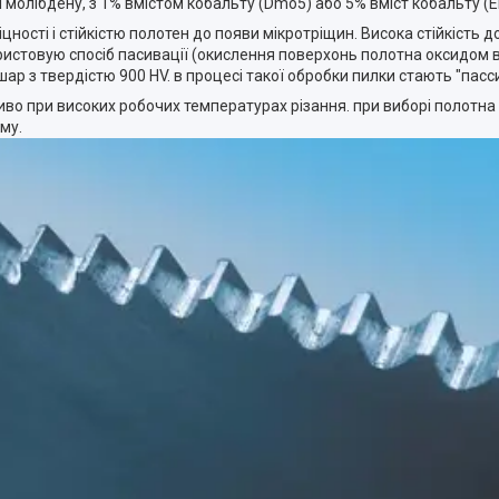
 молібдену, з 1% вмістом кобальту (Dmo5) або 5% вміст кобальту (
іцності і стійкістю полотен до появи мікротріщин. Висока стійкіст
икористовую спосіб пасивації (окислення поверхонь полотна оксидом
ар з твердістю 900 HV. в процесі такої обробки пилки стають "пас
о при високих робочих температурах різання. при виборі полотна
рму.