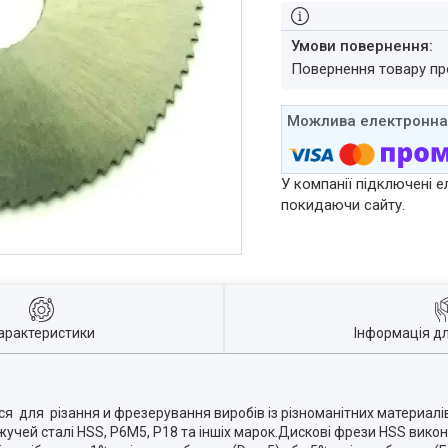
повернення товару п
У компанії підключені е
покидаючи сайту.
арактеристики
Інформація д
 для різання и фрезерування виробів із різноманітних материалів 
учей сталі HSS, Р6М5, Р18 та іншіх марок.Дискові фрези HSS викон