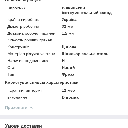
Виробник
Вінницький
інструментальний завод
Країна виробник
Україна
Діаметр робочий
32 мм
Довжина робочої частини
1.2 мм
Кількість ріжучих граней
1
Конструкція
Цілісна
Матеріал ріжучої частини
Швидкорізальна сталь
Наличие подшипника
Ні
Стан
Новий
Тип
Фреза
Користувальницькі характеристики
Гарантійний термін
12 мес
виконання
Відрізна
Приховати
Умови доставки