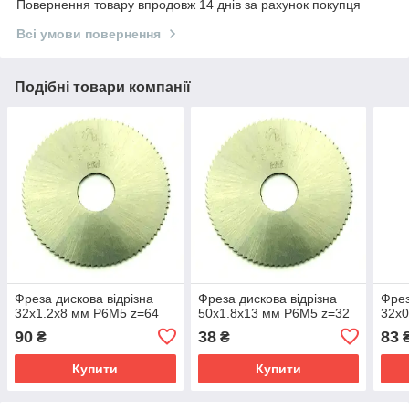
Повернення товару впродовж 14 днів за рахунок покупця
Всі умови повернення
Подібні товари компанії
Фреза дискова відрізна
Фреза дискова відрізна
Фрез
32х1.2x8 мм Р6M5 z=64
50х1.8x13 мм Р6М5 z=32
32х0
90
38
83
₴
₴
Купити
Купити