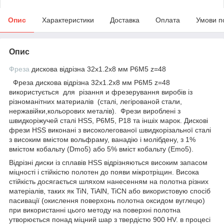
Опис
Характеристики
Доставка
Оплата
Умови п
Опис
Фреза
дискова відрізна 32х1.2x8 мм Р6M5 z=48
Фреза дискова відрізна 32х1.2x8 мм Р6M5 z=48
використується для різання и фрезерування виробів із
різноманітних материалів (сталі, легірованой стали,
нержавійки,кольорових металів). Фрези вироблені з
швидкоріжучей сталі HSS, Р6М5, Р18 та іншіх марок. Дискові
фрези HSS виконані з високолегованої швидкорізальної сталі
з високим вмістом вольфраму, ванадію і молібдену, з 1%
вмістом кобальту (Dmo5) або 5% вміст кобальту (Emo5).
Відрізні диски із сплавів HSS відрізняються високим запасом
міцності і стійкістю полотен до появи мікротріщин. Висока
стійкість досягається шляхом нанесенням на полотна різних
матеріалів, таких як TiN, TiAlN, TiCN або використовую спосіб
пасивації (окислення поверхонь полотна оксидом вуглецю)
при використанні цього методу на поверхні полотна
утворюється понад міцний шар з твердістю 900 HV. в процесі