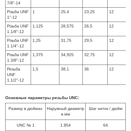
7/8"-14
Різьба UNF
1
25,4
23,25
12
1"-12
Різьба UNF
1,125
28,575
26,5
12
1.1/8"-12
Різьба UNF
1,25
31,75
29,5
12
1.1/4"-12
Різьба UNF
1,375
34,925
32,75
12
1.3/8"-12
Резьба
1,5
38,1
36
12
UNF
1.1/2"-12
Основные параметры резьбы UNC:
Размер в дюймах
Наружный диаметр
Шаг ниток / дюйм
в мм
UNC № 1
1.854
64