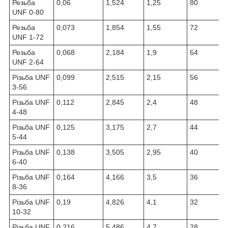
Резьба
0,06
1,524
1,25
80
UNF 0-80
Резьба
0,073
1,854
1,55
72
UNF 1-72
Резьба
0,068
2,184
1,9
64
UNF 2-64
Різьба UNF
0,099
2,515
2,15
56
3-56
Різьба UNF
0,112
2,845
2,4
48
4-48
Різьба UNF
0,125
3,175
2,7
44
5-44
Різьба UNF
0,138
3,505
2,95
40
6-40
Різьба UNF
0,164
4,166
3,5
36
8-36
Різьба UNF
0,19
4,826
4,1
32
10-32
Різьба UNF
0,216
5,486
4,7
28