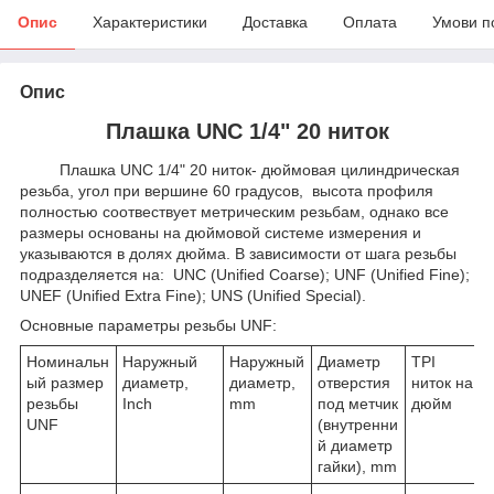
Опис
Характеристики
Доставка
Оплата
Умови п
Опис
Плашка UNC 1/4" 20 ниток
Плашка UNC 1/4" 20 ниток- дюймовая цилиндрическая
резьба, угол при вершине 60 градусов, высота профиля
полностью соотвествует метрическим резьбам, однако все
размеры основаны на дюймовой системе измерения и
указываются в долях дюйма. В зависимости от шага резьбы
подразделяется на: UNC (Unified Coarse); UNF (Unified Fine);
UNEF (Unified Extra Fine); UNS (Unified Special).
Основные параметры резьбы UNF:
Номинальн
Наружный
Наружный
Диаметр
TPI
ый размер
диаметр,
диаметр,
отверстия
ниток на
резьбы
Inch
mm
под метчик
дюйм
UNF
(внутренни
й диаметр
гайки), mm