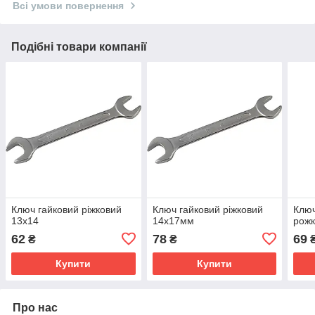
Всі умови повернення
Подібні товари компанії
Ключ гайковий ріжковий
Ключ гайковий ріжковий
Ключ
13х14
14х17мм
рожк
62
78
69
₴
₴
Купити
Купити
Про нас