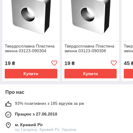
Твердосплавна Пластина
Твердосплавна Пластина
Твер
змінна 03123-090304
змінна 03123-090308
змін
19
19
45
₴
₴
Купити
Купити
Про нас
93% позитивних з 185 відгуків за рік
Працює з 27.06.2010
м. Кривий Ріг
пр Гагаріна, Кривий Ріг, Україна