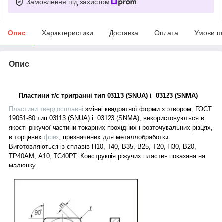
Замовлення під захистом
Опис
Характеристики
Доставка
Оплата
Умови п
Опис
Пластини т/с тригранні тип 0
3
113
(
S
N
UА
)
і
0
3
123
(
S
NМА
)
Пластини твердосплавні
змінні
квадратної
форми з отвором, ГОСТ
19051
-80 тип 0
3
113
(
S
N
UА
)
і
0
3
123
(
S
NМА
),
використовуються в
якості ріжучої частини токарних прохідних
і
розточувальних різцях,
в торцевих
фрез
, призначених для металлобработки.
Виготовляються із сплавів Н10, Т40, В35, В25, Т20, Н30, В20,
ТР40АМ, А10, ТС40РТ. Конструкція ріжучих пластин показана на
малюнку.