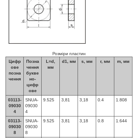
Розміри пластин
Цифр
Позна
L=d,
d1, мм
s, мм
r, мм
m, мм
ове
чення
мм
позна
букве
чення
но-
цифр
ове
03113-
SNUA-
9.525
3,81
3,18
0.4
1.808
09030
09030
4
4
03113-
SNUA-
9.525
3,81
3,18
0.8
1.644
09030
09030
8
8