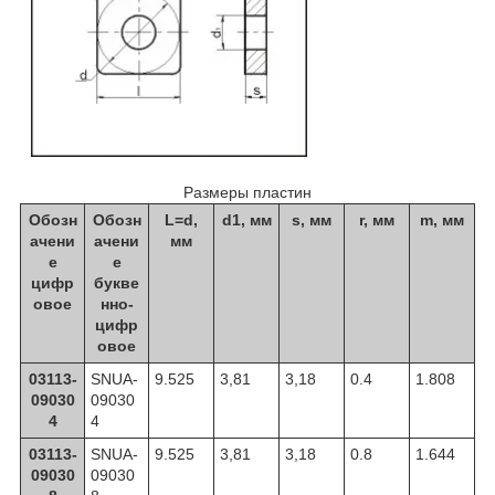
Размеры пластин
Обозн
Обозн
L=d,
d1, мм
s, мм
r, мм
m, мм
ачени
ачени
мм
е
е
цифр
букве
овое
нно-
цифр
овое
03113-
SNUA-
9.525
3,81
3,18
0.4
1.808
09030
09030
4
4
03113-
SNUA-
9.525
3,81
3,18
0.8
1.644
09030
09030