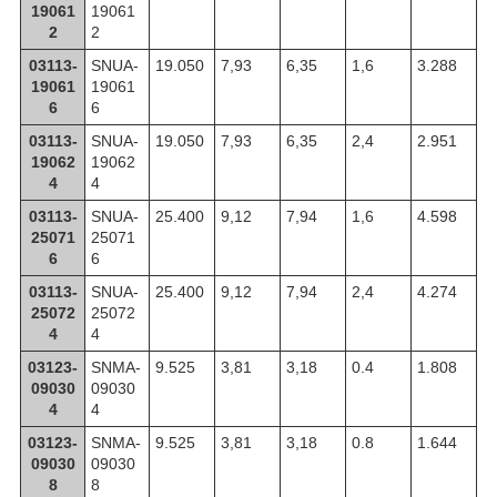
19061
19061
2
2
03113-
SNUA-
19.050
7,93
6,35
1,6
3.288
19061
19061
6
6
03113-
SNUA-
19.050
7,93
6,35
2,4
2.951
19062
19062
4
4
03113-
SNUA-
25.400
9,12
7,94
1,6
4.598
25071
25071
6
6
03113-
SNUA-
25.400
9,12
7,94
2,4
4.274
25072
25072
4
4
03123-
SNMA-
9.525
3,81
3,18
0.4
1.808
09030
09030
4
4
03123-
SNMA-
9.525
3,81
3,18
0.8
1.644
09030
09030
8
8