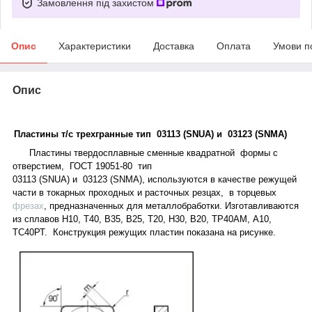
Замовлення під захистом
Опис
Характеристики
Доставка
Оплата
Умови п
Опис
Пластины т/с трехгранные тип 0
3
113
(
S
N
UА
)
и
0
3
123
(
S
NМА
)
Пластины твердосплавные сменные
квадратной
формы с
отверстием, ГОСТ 19051
-80 тип
0
3
113
(
S
N
UА
)
и
0
3
123
(
S
NМА
),
используются в качестве режущей
части в токарных проходных
и
расточных резцах, в торцевых
фрезах
, предназначенных для металлобработки. Изготавливаются
из сплавов Н10, Т40, В35, В25, Т20, Н30, В20, ТР40АМ, А10,
ТС40РТ. Конструкция режущих пластин показана на рисунке.