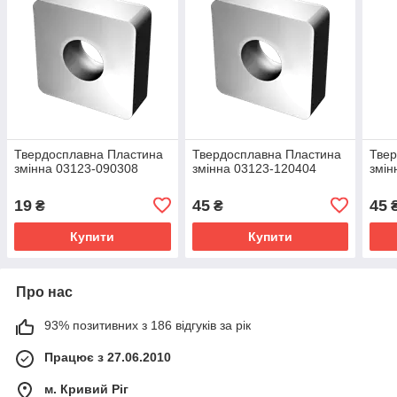
Твердосплавна Пластина
Твердосплавна Пластина
Твер
змінна 03123-090308
змінна 03123-120404
змін
19
45
45
₴
₴
Купити
Купити
Про нас
93% позитивних з 186 відгуків за рік
Працює з 27.06.2010
м. Кривий Ріг