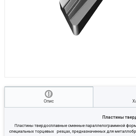
Опис
Х
Пластины тверд
Пластины твердосплавные сменные параллелограммной формы с 
специальных торцевых резцах, предназначенных для металлобраб