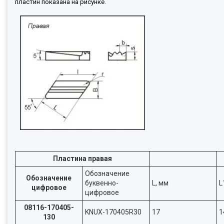
пластин показана на рисунке.
Пластина правая
Обозначение
Обозначение
буквенно-
L, мм
L
цифровое
цифровое
08116-170405-
KNUX-170405R30
17
1
130