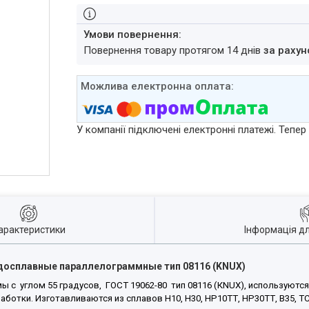
повернення товару протягом 14 днів
за рахун
У компанії підключені електронні платежі. Тепе
арактеристики
Інформація д
осплавные параллелограммные тип 08116 (KNUX)
углом 55 градусов, ГОСТ 19062-80 тип 08116 (К
N
UХ), используются
отки. Изготавливаются из сплавов Н10, Н30, НР10ТТ, НР30ТТ, В35, 