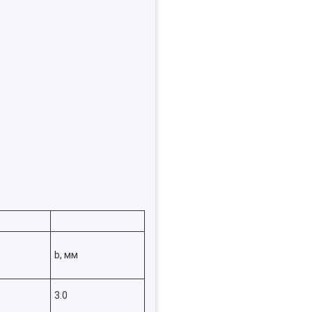
b, мм
3.0