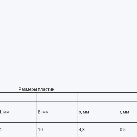
Размеры пластин
1, мм
B, мм
s, мм
r, мм
4
10
4,8
0.5