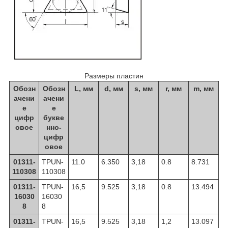
Размеры пластин
Обозн
Обозн
L, мм
d, мм
s, мм
r, мм
m, мм
ачени
ачени
е
е
цифр
букве
овое
нно-
цифр
овое
01311-
TPUN-
11.0
6.350
3,18
0.8
8.731
110308
110308
01311-
TPUN-
16,5
9.525
3,18
0.8
13.494
16030
16030
8
8
01311-
TPUN-
16,5
9.525
3,18
1,2
13.097