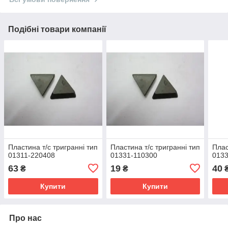
Подібні товари компанії
Пластина т/с тригранні тип
Пластина т/с тригранні тип
Плас
01311-220408
01331-110300
013
63
19
40
₴
₴
Купити
Купити
Про нас