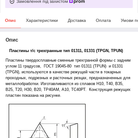
Замовлення під захистом
Опис
Характеристики
Доставка
Оплата
Умови п
Опис
Пластины т/с трехгранные тип 01311, 01331 (TPGN, TPUN)
Пластины твердосплавные сменные трехгранной формы с задним
углом 11 градусов, ГОСТ 19045-80 тип 01311 (TРU
N
) и 01331
(T
PGN
), используются в качестве режущей части в токарных
проходных, подрезных и расточных резцах, предназначенных для
металлобработки. Изготавливаются из сплавов Н10, Т40, В35,
В25, Т20, Н30, В20, ТР40АМ, А10, ТС40РТ. Конструкция режущих
пластин показана на рисунке.