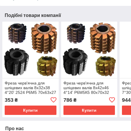
Подібні товари компанії
Фреза черв'ячна для
Фреза черв'ячна для
Фрез
шліцевих валів 8х32х38
шліцевих валів 8х42х46
шліц
4°20' 2524 Р6М5 70х63х27
4°14' Р6М5К5 80х70х32
7°30
тип.1
тип.1 2520-0709
тип.
353
786
944
₴
₴
Купити
Купити
Про нас