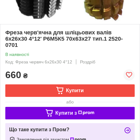
Фреза черв'ячна для шліцьових валів
6х26х30 4°12' Р6М5К5 70х63х27 тип.1 2520-
0701
В наявності
Код: Фреза червяч 6х26х30 4°12
Роздріб
660
₴
Купити
або
Купити з
Що таке купити з Пром?
Замовлення під захистом