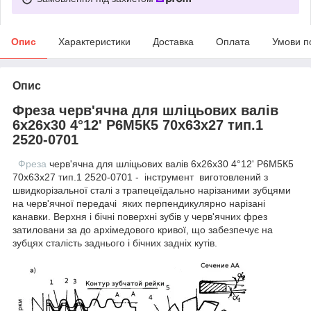
Опис
Характеристики
Доставка
Оплата
Умови п
Опис
Фреза черв'ячна для шліцьових валів
6х26х30 4°12' Р6М5К5 70х63х27 тип.1
2520-0701
Фреза
черв'ячна для шліцьових валів 6х26х30 4°12' Р6М5К5
70х63х27 тип.1 2520-0701 - інструмент виготовлений з
швидкорізальної сталі з трапецеїдально нарізаними зубцями
на черв'ячної передачі яких перпендикулярно нарізані
канавки. Верхня і бічні поверхні зубів у черв'ячних фрез
затиловани за до архімедового кривої, що забезпечує на
зубцях сталість заднього і бічних задніх кутів.