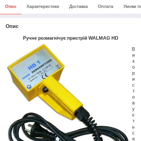
Опис
Характеристики
Доставка
Оплата
Умови п
Опис
Ручне розмагнічує пристрій
WALMAG HD
В
и
к
о
р
и
с
т
о
в
у
є
т
ь
с
я