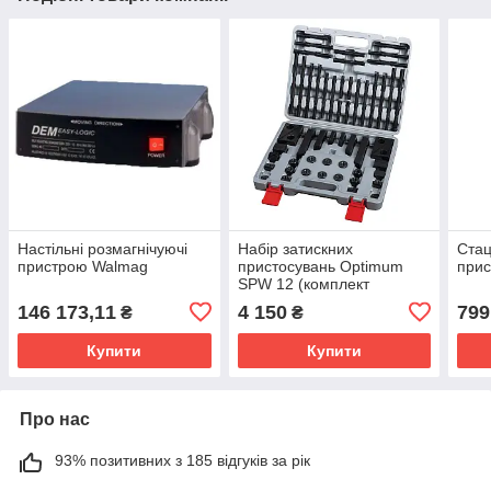
Настільні розмагнічуючі
Набір затискних
Стац
пристрою Walmag
пристосувань Optimum
при
SPW 12 (комплект
прихватів станкових) під
146 173,11
4 150
799
₴
₴
пази 14 мм
Купити
Купити
Про нас
93% позитивних з 185 відгуків за рік