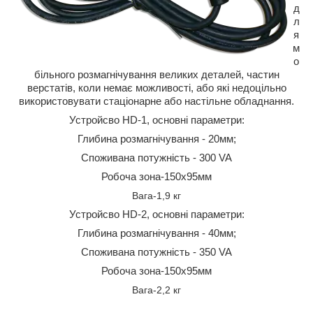
д
л
я
м
о
більного розмагнічування великих деталей, частин
верстатів, коли немає можливості, або які недоцільно
використовувати стаціонарне або настільне обладнання.
Устройсво HD-1, основні параметри:
Глибина розмагнічування - 20мм;
Споживана потужність - 300 VA
Робоча зона-150х95мм
Вага-1,9 кг
Устройсво HD-2, основні параметри:
Глибина розмагнічування - 40мм;
Споживана потужність - 350 VA
Робоча зона-150х95мм
Вага-2,2 кг