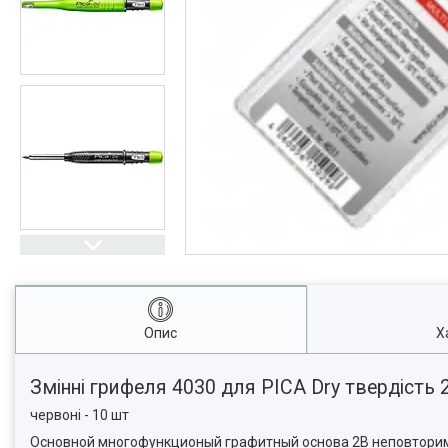
Опис
Х
Змінні грифеля 4030 для PICA Dry твердість 2
червоні - 10 шт
Основной многофункционый графитный основа 2В неповторима