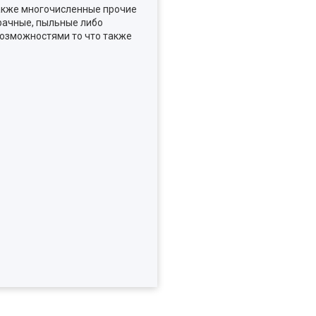
 также многочисленные прочие
рачные, пыльные либо
озможностями то что также