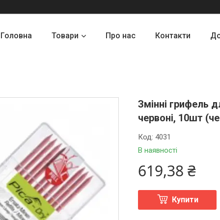
Головна
Товари
Про нас
Контакти
До
Змінні грифель 
червоні, 10шт (че
Код:
4031
В наявності
619,38 ₴
Купити