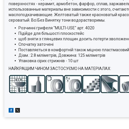
поверхностях - керамит, армобетон, фарфор, сплав, заржавел
использованные материалы вне зависимости с этого, считаю
маслоподкачивающие. Желтоватый также красноватый красоч
сероватый. Всі Без Винятку тони водорастворимы.
Розчинні грифеля "MULTI-USE" арт. 4020
Підійде для більшості плоскостейс
щоб зняти з глянцевих площин досить потерти зволоже
Спочатку заточені
Поставляється в комфортній також міцною пластмасови
Діам.: 2.8 міліметрів, Довжина: 125 міліметрів
Упаковка сірих стрижнів - 10 шт
НАЙКРАЩИМ ЧИНОМ ЗАСТОСУЄМО НА МАТЕРІАЛАХ: