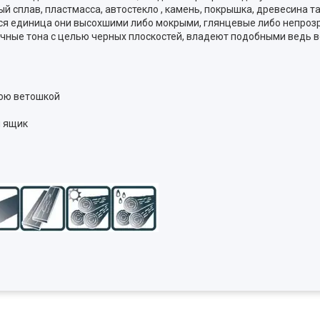
ый сплав, пластмасса, автостекло , камень, покрышка, древесина
тся единица они высохшими либо мокрыми, глянцевые либо непроз
ные тона с целью черных плоскостей, владеют подобными ведь в
ною ветошкой
й ящик