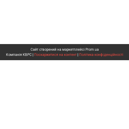
Сайт створений на маркетплейсі
Prom.ua
Компанія КВРС |
Поскаржитися на контент
|
Політика конфіденційності