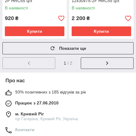
2F HRC55 ц/х
12х30х75-2F HRC55 ц/х
В наявності
В наявності
920
2 200
₴
₴
Купити
Купити
Показати ще
1
/ 2
Про нас
93% позитивних з 185 відгуків за рік
Працює з 27.06.2010
м. Кривий Ріг
пр Гагаріна, Кривий Ріг, Україна
Контакти