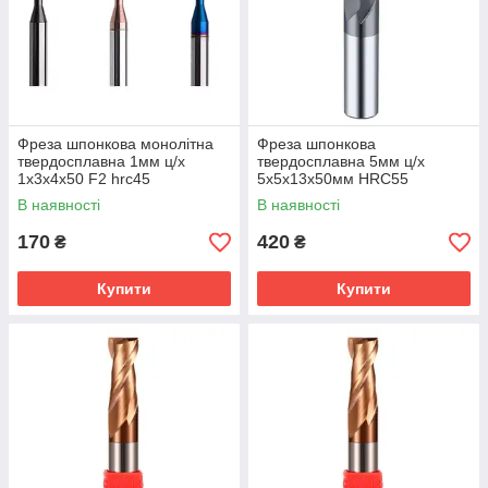
Фреза шпонкова монолітна
Фреза шпонкова
твердосплавна 1мм ц/х
твердосплавна 5мм ц/х
1х3х4х50 F2 hrc45
5х5х13х50мм HRC55
В наявності
В наявності
170
420
₴
₴
Купити
Купити