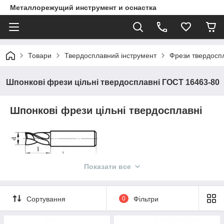
Металлорежущий инструмент и оснастка
Товари
Твердосплавний інструмент
Фрези твердосп
Шпонкові фрези цільні твердосплавні ГОСТ 16463-80
Шпонкові фрези цільні твердосплавні
Показати все
Шпонкові фрези твердосплавні цільні з ц/х
Шпонкові фрези твердосплавні з ц/х виконуються в різних
розмірах діаметром від 2 міліметрів до 20 міліметрів.
Сортування
0
Фільтри
Посадковий розмір варіюється в залежності від діаметра
робочої частини фрези