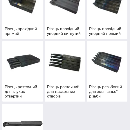
Різець прохідний
Різець прохідний
Різець прохідний
прямий
упорний вигнутий
упорний прямий
Різець розточний
Різець розточний
Різець резьбовий
для глухих
для наскрізних
для зовнішньої
отвертий
отворів
різьби