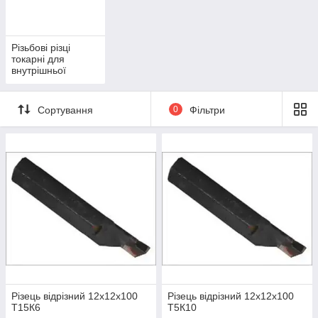
Різьбові різці
токарні для
внутрішньої
різьби. ГОСТ
18885-73
Сортування
0
Фільтри
Різець відрізний 12х12х100
Різець відрізний 12х12х100
Т15К6
Т5К10