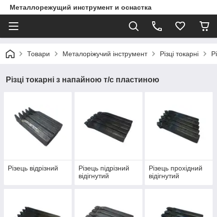
Металлорежущий инструмент и оснастка
Товари
Металоріжучий інструмент
Різці токарні
Р
Різці токарні з напайною т/с пластиною
Різець відрізний
Різець підрізний
Різець прохідний
відігнутий
відігнутий