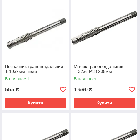
діаметром 50 мм з кроком 8 мм позначається як Тг50х8-7є;
така ж по діаметру і кроку, але ліва різьба Tr50×8LH-7е.
Призначена для передачі руху (ходові гвинти, гвинтів
супортів, штурвальные гвинти, вантажні гвинти та ін) і
знаходить своє застосування в різних механічних пристроях
— токарних верстатів, автопідйомників та ін.
Позначник трапецеїдальний
Мітчик трапецеїдальний
Tr10х2мм лівий
Тг32х6 Р18 235мм
В наявності
В наявності
555
1 690
₴
₴
Купити
Купити