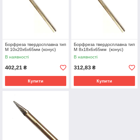
роботу з практично будь-якими конфігураціями,
оброблюваних поверхонь.
Основні види борфрез, які можуть використовуватися для
вирішення завдань :
Циліндрична.
Конічна.
Борфреза твердосплавна тип
Борфреза твердосплавна тип
Сферична.
М 10х20х6x65мм (конус)
М 8х18х6x65мм (конус)
Сфероцилиндрическая.
В наявності
В наявності
Пламевидная.
402,21
312,83
₴
₴
Овальна.
Параболічна (з заокругленим і загостреним кінцем).
Купити
Купити
З дисковими кінцями і під кутом.
Для яких цілей майстер може використовувати борфрезы:
- для видалення крапа і облоя із заготовок або для роботи з
деталями з різних металів, для обробки зварних швів, різання
сталі, твердість якої більше 70 HRC;
- також можуть борфрезы використовуватися для обробки
отворів, з метою підігнати під потрібні розміри, щоб
відповідало кресленням.