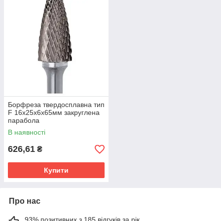
Борфреза твердосплавна тип
F 16х25х6х65мм закруглена
парабола
В наявності
626,61
₴
Купити
Про нас
93% позитивних з 185 відгуків за рік