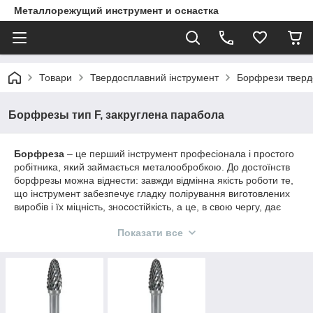
Металлорежущий инструмент и оснастка
Товари
Твердосплавний інструмент
Борфрези тверд
Борфрезы тип F, закруглена парабола
Борфреза
– це перший інструмент професіонала і простого
робітника, який займається металообробкою. До достоїнств
борфрезы можна віднести: завжди відмінна якість роботи те,
що інструмент забезпечує гладку полірування виготовлених
виробів і їх міцність, зносостійкість, а це, в свою чергу, дає
кращі показники економічності в порівнянні з іншими
Показати все
інструментами цього ряду. У слюсаря зазвичай є у
розпорядженні борфрезы різних форм.
Борфрезы, їх часто називають
шарошками або
твердосплавними борами - це
чіткий і тонкий інструмент,