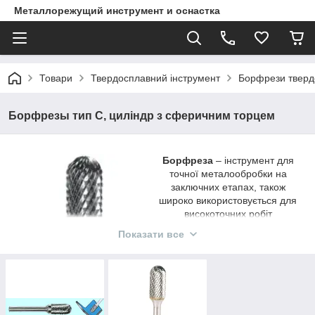
Металлорежущий инструмент и оснастка
Товари
Твердосплавний інструмент
Борфрези тверд
Борфрезы тип С, циліндр з сферичним торцем
Борфреза
– інструмент для
точної металообробки на
заключних етапах, також
широко використовується для
високоточних робіт
(гравірування,
Показати все
моделированиее,
виготовлення матриць,
пресформ). Завдяки великій
різноманітності форм, широко і
успішно застосовується для
відновлення та ремонту