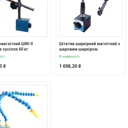
магнітний ШМ-II
Штатив шарнірний магнітний з
е зусілля 60 кг
шаровим шарніром
сті
В наявності
3 ₴
1 698,20 ₴