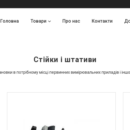
Головна
Товари
Про нас
Контакти
До
Стійки і штативи
новки в потрібному місці первинних вимірювальних приладів і іншо