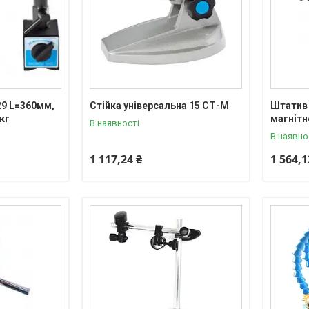
29 L=360мм,
Стійка універсальна 15 СТ-М
Штатив 
кг
магнітн
В наявності
В наявно
1 117,24 ₴
1 564,1