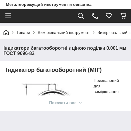
Металлорежущий инструмент и оснастка
Товари
Вимірювальний інструмент
Вимірювальний і
Індикатори багатооборотні з ціною поділки 0,001 мм
ГОСТ 9696-82
Індикатор багатооборотний (МІГ)
Призначений
для
вимірювання
лінійних
розмірів виробів
Показати все
абсолютним і
відносним
методом, а
також для
контролю