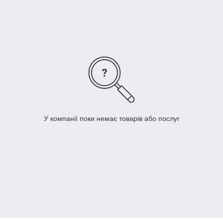
відхилень від
заданої
геометричної
форми і
взаємного
розташування
поверхонь.
переміщення вимірювального стрижня паралельно
шкалою
У компанії поки немає товарів або послуг