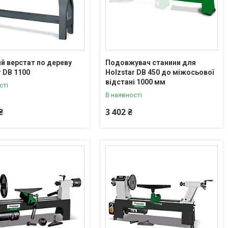
й верстат по дереву
Подовжувач станини для
r DB 1100
Holzstar DB 450 до міжосьової
відстані 1000 мм
сті
В наявності
₴
3 402 ₴