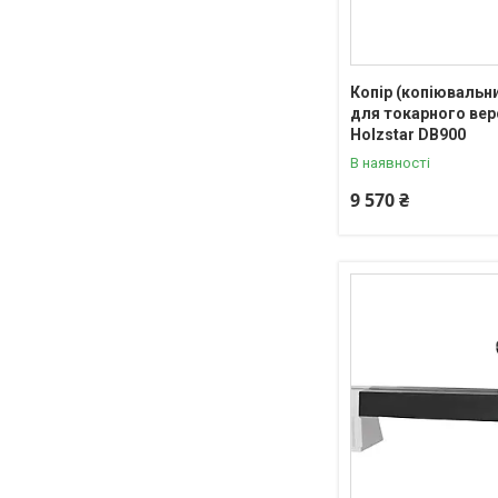
Копір (копіювальни
для токарного вер
Holzstar DB900
В наявності
9 570 ₴