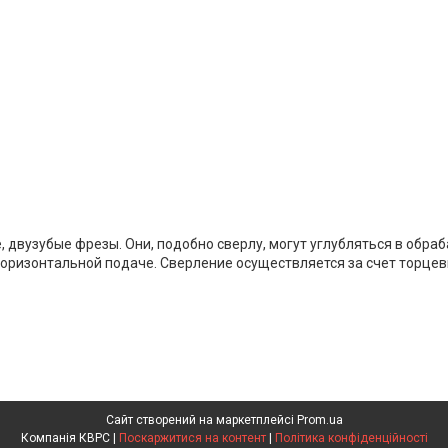
вузубые фрезы. Они, подобно сверлу, могут углубляться в обраб
горизонтальной подаче. Сверление осуществляется за счет торцев
Сайт створений на маркетплейсі
Prom.ua
Компанія КВРС |
Поскаржитися на контент
|
Політика конфіденційності