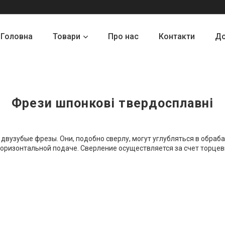
Головна
Товари
Про нас
Контакти
До
Фрези шпонкові твердосплавні
узубые фрезы. Они, подобно сверлу, могут углубляться в обраба
горизонтальной подаче. Сверление осуществляется за счет торцев