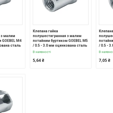
Клепана гайка
Клепана
 з малим
полушестигранная з малим
полуше
м GOEBEL М4
потайним буртиком GOEBEL М5
потайн
кована сталь
/ 0.5 - 3.0 мм оцинкована сталь
/ 0.5 - 
В наявності
В наявно
5,64 ₴
7,05 ₴