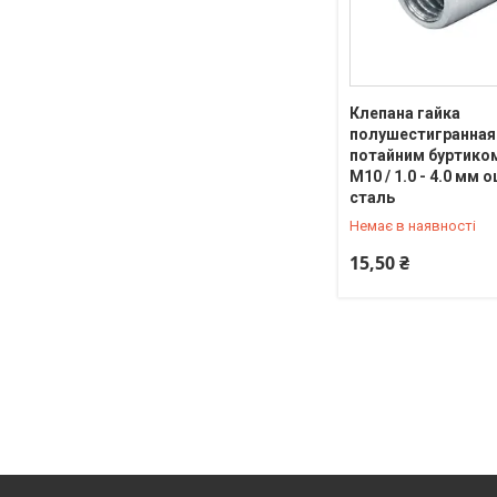
Клепана гайка
полушестигранная
потайним буртико
М10 / 1.0 - 4.0 мм 
+380 (67) 636-19-79
сталь
Немає в наявності
15,50 ₴