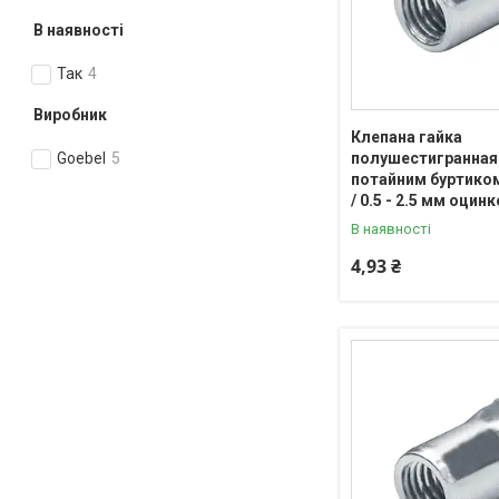
В наявності
Так
4
Виробник
Клепана гайка
полушестигранная
Goebel
5
потайним буртико
/ 0.5 - 2.5 мм оцин
В наявності
4,93 ₴