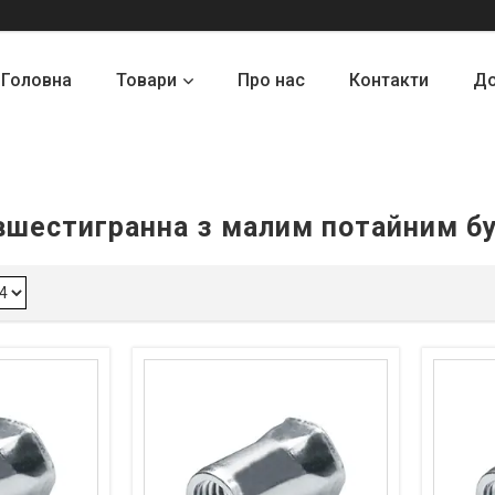
Головна
Товари
Про нас
Контакти
До
вшестигранна з малим потайним б