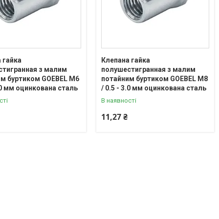
 гайка
Клепана гайка
стигранная з малим
полушестигранная з малим
им буртиком GOEBEL М6
потайним буртиком GOEBEL М8
3.0 мм оцинкована сталь
/ 0.5 - 3.0 мм оцинкована сталь
сті
В наявності
11,27 ₴