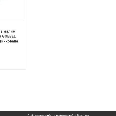
 з малим
м GOEBEL
оцинкована
Сайт створений на маркетплейсі
Prom.ua