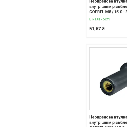
Неопренова втулка
внутрішнім різьб
GOEBEL М8 / 15.0 - 
В наявності
51,67 ₴
Неопренова втулка
внутрішнім різьб
+380 (67) 636-19-79