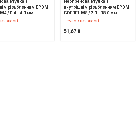
ова втулка з
Неопренова втулка з
нім різьбленням EPDM
внутрішнім різьбленням EPDM
) 636-19-79
+380 (67) 636-19-79
4 / 0.4 - 4.0 мм
GOEBEL М8 / 2.0 - 18.0 мм
наявності
Немає в наявності
51,67 ₴