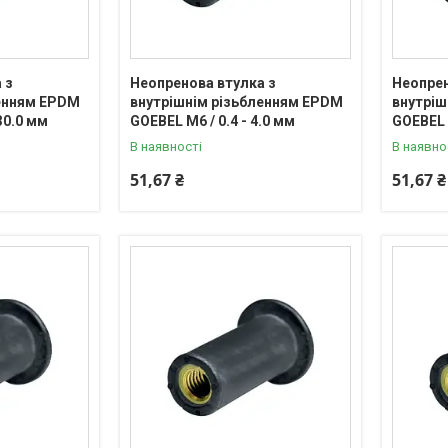
 з
Неопренова втулка з
Неопрен
ленням EPDM
внутрішнім різьбленням EPDM
внутріш
30.0 мм
GOEBEL М6 / 0.4 - 4.0 мм
GOEBEL М
В наявності
В наявно
51,67 ₴
51,67 ₴