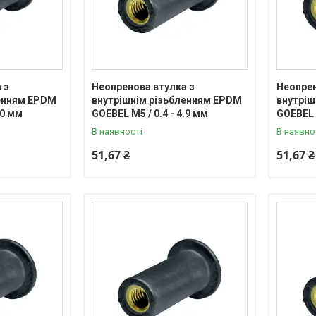
 з
Неопренова втулка з
Неопрен
ленням EPDM
внутрішнім різьбленням EPDM
внутріш
.0 мм
GOEBEL М5 / 0.4 - 4.9 мм
GOEBEL М
В наявності
В наявно
51,67 ₴
51,67 ₴