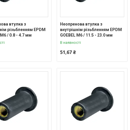
ова втулка з
Неопренова втулка з
нім різьбленням EPDM
внутрішнім різьбленням EPDM
6 / 0.8 - 4.7 мм
GOEBEL М6 / 11.5 - 23.0 мм
сті
В наявності
51,67 ₴