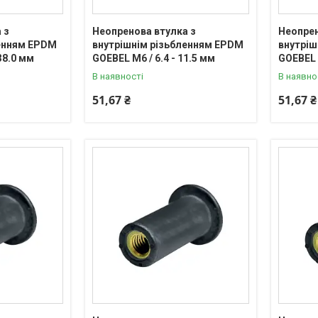
 з
Неопренова втулка з
Неопрен
ленням EPDM
внутрішнім різьбленням EPDM
внутріш
38.0 мм
GOEBEL М6 / 6.4 - 11.5 мм
GOEBEL М
В наявності
В наявно
51,67 ₴
51,67 ₴