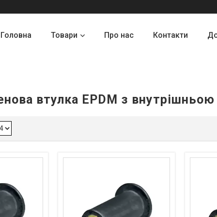
Головна
Товари
Про нас
Контакти
До
енова втулка EPDM з внутрішньою 