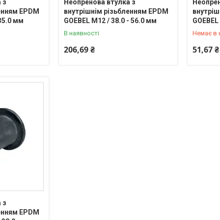
 з
Неопренова втулка з
Неопрен
ленням EPDM
внутрішнім різьбленням EPDM
внутріш
+380 (67
35.0 мм
GOEBEL М12 / 38.0 - 56.0 мм
GOEBEL М
В наявності
Немає в 
206,69 ₴
51,67 ₴
 з
ленням EPDM