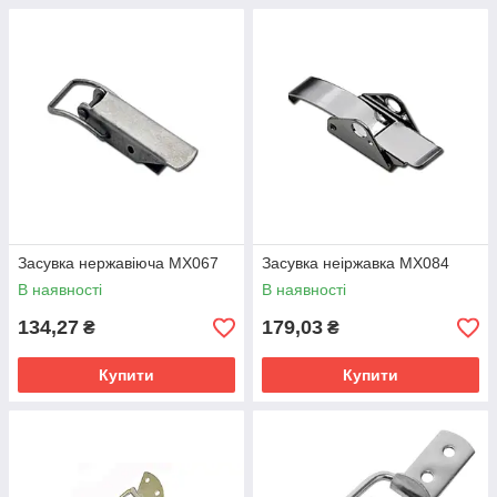
Засувка нержавіюча MX067
Засувка неіржавка MX084
В наявності
В наявності
134,27
179,03
₴
₴
Купити
Купити