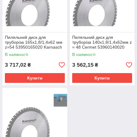
Пиляльний диск для
Пиляльний диск для
труборіза 165х1,8/1,4х62 мм
труборіза 140х1,8/1,4х62мм z
z=54 53950165020 Karnasch
= 48 Cermet 53960140020
Karnasch
В наявності
В наявності
3 717,02
3 562,15
₴
₴
Купити
Купити