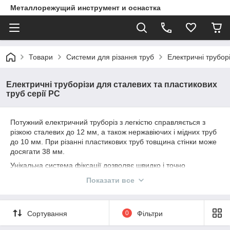
Металлорежущий инструмент и оснастка
Товари
Системи для різання труб
Електричні трубор
Електричні труборізи для сталевих та пластикових
труб серії PC
Потужний електричний труборіз з легкістю справляється з
різкою сталевих до 12 мм, а також нержавіючих і мідних труб
до 10 мм. При різанні пластикових труб товщина стінки може
досягати 38 мм.
Унікальна система фіксації дозволяє швидко і точно
встановлювати труборіз на широкому діапазоні діаметрів - від
Показати все
75 до 400 мм.
Система плавного регулювання оборотів дозволяє
виконувати плавний і точний різ з максимальною
Сортування
0
Фільтри
продуктивністю. При цьому труборіз не створює іскор при
різанні.