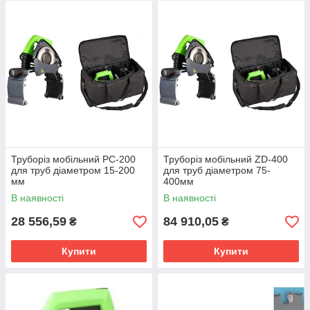
Після завершення розпилу обидві сторони труби мають
гладку поверхню без задирок. Труборіз комплектується
зносостійким пиляльним диском з твердосплавними (ТСТ)
пластинами і повністю готовий до роботи.
Проста і надійна конструкція забезпечує виконання великого
обсягу робіт з мінімальними економічними витратами.
Труборіз мобільний PC-200
Труборіз мобільний ZD-400
для труб діаметром 15-200
для труб діаметром 75-
мм
400мм
В наявності
В наявності
28 556,59
84 910,05
₴
₴
Купити
Купити