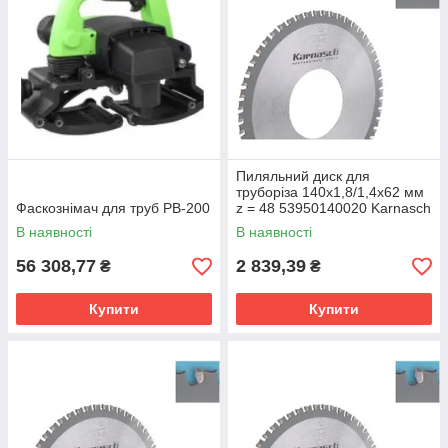
Пиляльний диск для
труборіза 140х1,8/1,4х62 мм
Фаскознімач для труб PB-200
z = 48 53950140020 Karnasch
В наявності
В наявності
56 308,77
2 839,39
₴
₴
Купити
Купити