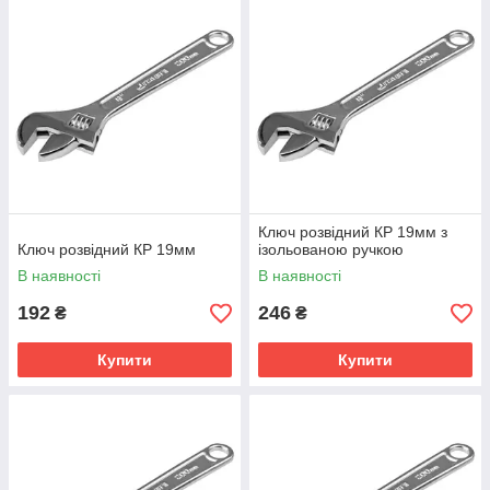
Розвідні ключі гайкові призначені для виконання різних
слюсарно-монтажних робіт при ремонті і технічному
обслуговуванні побутової техніки, автомобільн
Ключ розвідний КР 19мм з
Ключ розвідний КР 19мм
ізольованою ручкою
В наявності
В наявності
192
246
₴
₴
Купити
Купити